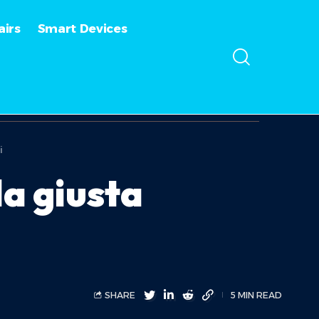
irs
Smart Devices
i
la giusta
SHARE
5 MIN READ